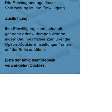
Die Rechtsgrundlage dieser
Verarbeitung ist Ihre Einwilligung.
Zustimmung:
Ihre Einwilligung kann jederzeit
geändert oder widerrufen werden,
indem Sie Ihre Präferenzen über die
Option „Cookie-Einstellungen“ unten
auf der Seite ausüben.
Liste der auf dieser Website
verwendeten Cookies:
Wenn Sie allen Cookies zustimmen,
können folgende Cookies gesetzt
werden: